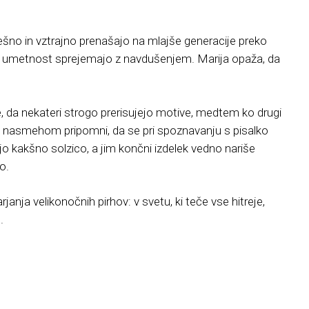
ešno in vztrajno prenašajo na mlajše generacije preko
 to umetnost sprejemajo z navdušenjem. Marija opaža, da
e, da nekateri strogo prerisujejo motive, medtem ko drugi
 z nasmehom pripomni, da se pri spoznavanju s pisalko
o kakšno solzico, a jim končni izdelek vedno nariše
o.
janja velikonočnih pirhov: v svetu, ki teče vse hitreje,
.