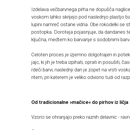
Izdelava večbarvnega pirha ne dopušča naglice. 
voskom lahko skrijejo pod naslednjo plastjo b
lupini namreč ostane vidna. Obe rokodelki se st
postopka. Doroteja pojasnjuje, da dandanes te
ključna, medtem ko barvanje s sodobnimi barvam
Celoten proces je izjemno dolgotrajen in potek
jajc, ki jih je treba izpihati, oprati in posušiti
rdeči barvi, naslednji dan je zopet na vrsti vosk
ritem, pri katerem je veliko odvisno tudi od raz
Od tradicionalne »mačice« do pirhov iz ličja
Vzorci se ohranjajo preko raznih delavnic - rav