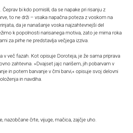
Čeprav bi kdo pomislil, da se napake pri risanju z
arve, to ne drži – vsaka napačna poteza z voskom na
rinjata, da je nanašanje voska najzahtevnejši del
žimo k popolnosti narisanega motiva, zato je mirna roka
i za pirhe ne predstavlja večjega izziva.
a v več fazah. Kot opisuje Doroteja, je že sama priprava
, časovno zahtevna. »Dvajset jajc narišem, jih pobarvam v
anje in potem barvanje v črni barvi,« opisuje svoj delovni
položenja in navdiha.
ne, nazobčane črte, vijuge, mačica, zajčje uho.