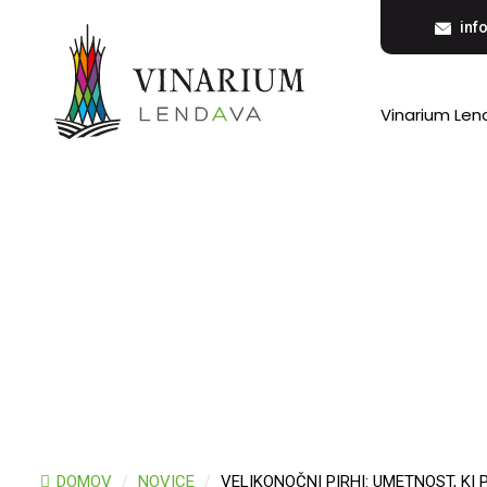
inf
Vinarium Le
Velikonočni pirhi: u
povezuje generacije
DOMOV
/
NOVICE
/
VELIKONOČNI PIRHI: UMETNOST, KI