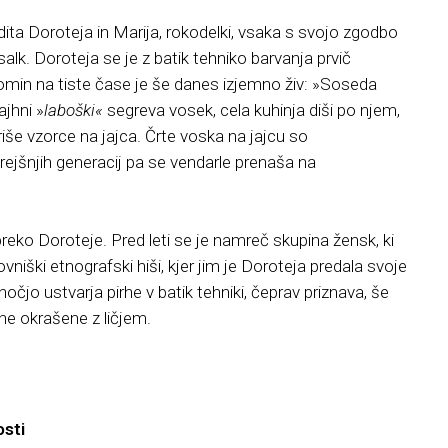
a Doroteja in Marija, rokodelki, vsaka s svojo zgodbo
salk. Doroteja se je z batik tehniko barvanja prvič
spomin na tiste čase je še danes izjemno živ: »Soseda
ajhni »
laboški«
segreva vosek, cela kuhinja diši po njem,
še vzorce na jajca. Črte voska na jajcu so
ejšnjih generacij pa se vendarle prenaša na
preko Doroteje. Pred leti se je namreč skupina žensk, ki
vniški etnografski hiši, kjer jim je Doroteja predala svoje
nočjo ustvarja pirhe v batik tehniki, čeprav priznava, še
irhe okrašene z ličjem.
osti