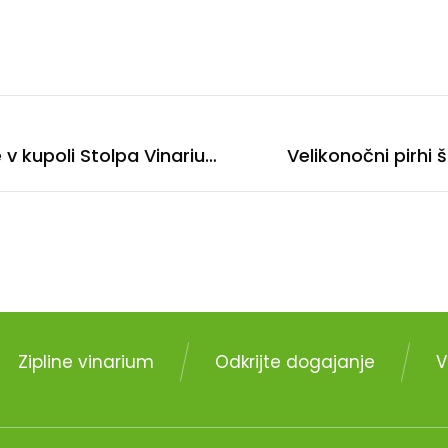
Velikonočni pirhi štirih dežel: otvoritev razstave v kupoli Stolpa Vinarium Lendava
Velikonočni pirhi 
Zipline vinarium
Odkrijte dogajanje
V