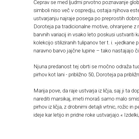
Čeprav se med ljudmi prvotno poznavanje globo
simboli niso več v ospredju, ostaja njihova este
ustvarjanju najraje posega po preprostih dobrov
Doroteja pa tradicionalne motive, ohranjene z r
barvnih variacij in vsako leto poskusi ustvariti
kolekcijo stiliziranih tulipanov ter t. i. »jedkane
naravno barvo jajčne lupine – tako nastajajo čist
Njuna predanost tej obrti se močno odraža tudi 
pirhov kot lani - približno 50, Doroteja pa pribli
Marija pove, da raje ustvarja iz ličja, saj ji ta
narediti marsikaj, imeti moraš samo malo smisla
pirhov iz ličja, z drobnimi detajli vrtnic, rožic 
ideje kar letijo in pridne roke ustvarjajo.« Izdelk