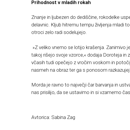
Prihodnost v mladih rokah
Znanje in ljubezen do dediščine, rokodelke usp
delavnic. Kljub hitremu tempu življenja mladi
otroci zelo radi sodelujejo.
»Z veliko vnemo se lotijo krašenja. Zanimivo j
takoj rišejo svoje vzorce,« dodaja Doroteja in
včasih tudi opečejo z vročim voskom in potočij
nasmeh na obraz ter ga s ponosom razkazujej
Morda je ravno to največji čar barvanja in ustvar
nas prisilijo, da se ustavimo in si vzamemo čas
Avtorica: Sabina Zag