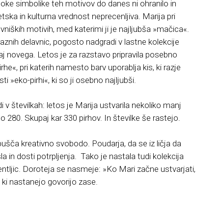
ke simbolike teh motivov do danes ni ohranilo in
tska in kulturna vrednost neprecenljiva. Marija pri
niških motivih, med katerimi ji je najljubša »mačica«.
aznih delavnic, pogosto nadgradi v lastne kolekcije
 kaj novega. Letos je za razstavo pripravila posebno
 pirhe«, pri katerih namesto barv uporablja kis, ki razje
i »eko-pirhi«, ki so ji osebno najljubši.
v številkah: letos je Marija ustvarila nekoliko manj
žno 280. Skupaj kar 330 pirhov. In številke še rastejo.
 dopušča kreativno svobodo. Poudarja, da se iz ličja da
 in dosti potrpljenja. Tako je nastala tudi kolekcija
in pentljic. Doroteja se nasmeje: »Ko Mari začne ustvarjati,
i, ki nastanejo govorijo zase.