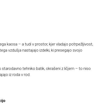
ga kaosa – a tudi v prostor, kjer vladajo potrpežljivost,
ega vzdušja nastajajo izdelki, ki presegajo svojo
 s starodavno tehniko batik, okrašeni z ličjem – to niso
jajo iz roda v rod.
cijo