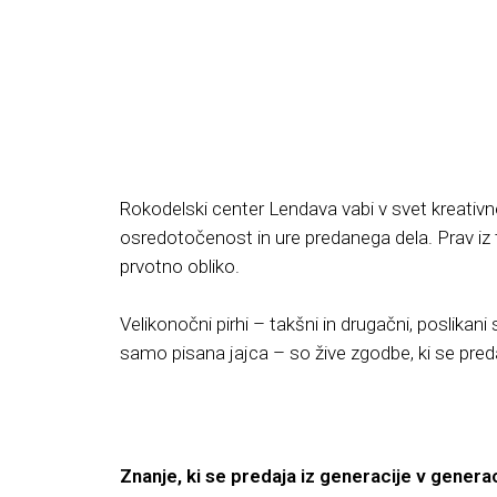
Rokodelski center Lendava vabi v svet kreativne
osredotočenost in ure predanega dela. Prav iz t
prvotno obliko.
Velikonočni pirhi – takšni in drugačni, poslikani
samo pisana jajca – so žive zgodbe, ki se preda
Znanje, ki se predaja iz generacije v genera