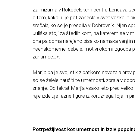
Za mizama v Rokodelskem centru Lendava sedit
o tem, kako ju je pot zanesla v svet voska in pi
srečala, ko se je preselila v Dobrovnik. Njen 
Juliška stoji za štedilnikom, na katerem se v m
ona pa doma narejeno pisalko namaka vanj in ri
neenakomerne, debele, motivi okorni, zgodba pr
zanamce…«.
Marija pa je svoj stik z batikom navezala prav 
so se želele naučiti te umetnosti, zbrala v dobro
znanje. Od takrat Marija vsako leto pred veliko 
raje izdeluje razne figure iz koruznega ličja in p
Potrpežljivost kot umetnost in izziv popoln