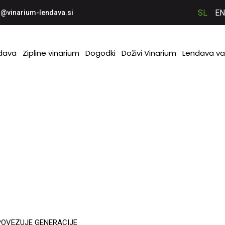
SL
EN
o@vinarium-lendava.si
ndava
Zipline vinarium
Dogodki
Doživi Vinarium
Lendava va
metnost, ki
 POVEZUJE GENERACIJE